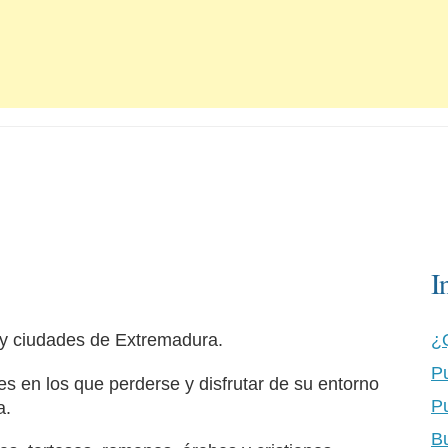
I
 y ciudades de Extremadura.
¿
P
s en los que perderse y disfrutar de su entorno
P
a.
B