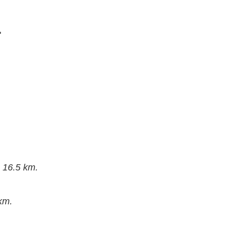
"
 16.5 km.
km.