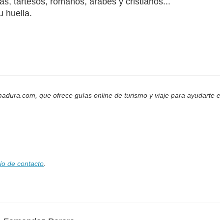
s, tartesos, romanos, árabes y cristianos...
u huella.
adura.com, que ofrece guías online de turismo y viaje para ayudarte e
io de contacto
.