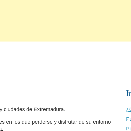
I
 y ciudades de Extremadura.
¿
P
s en los que perderse y disfrutar de su entorno
P
a.