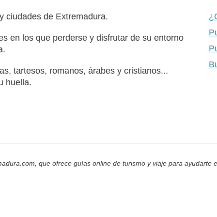
 y ciudades de Extremadura.
¿
P
s en los que perderse y disfrutar de su entorno
P
a.
B
s, tartesos, romanos, árabes y cristianos...
u huella.
adura.com, que ofrece guías online de turismo y viaje para ayudarte e