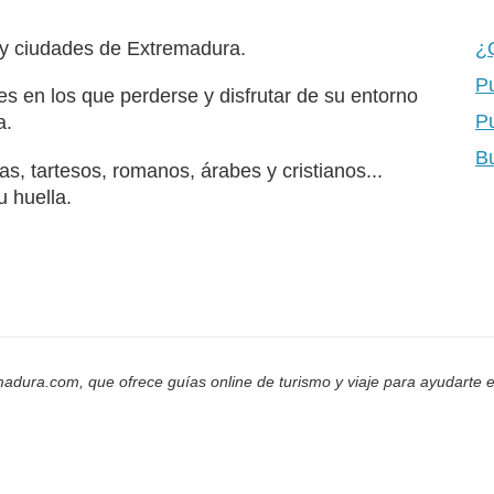
 y ciudades de Extremadura.
¿
P
s en los que perderse y disfrutar de su entorno
P
a.
B
s, tartesos, romanos, árabes y cristianos...
u huella.
adura.com, que ofrece guías online de turismo y viaje para ayudarte e