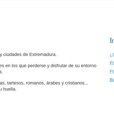
I
 y ciudades de Extremadura.
¿
P
s en los que perderse y disfrutar de su entorno
P
a.
B
s, tartesos, romanos, árabes y cristianos...
u huella.